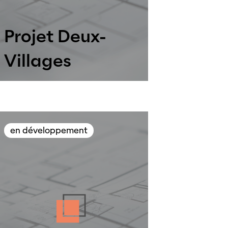
Projet Deux-
Villages
en développement