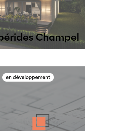
pérides Champel
en développement