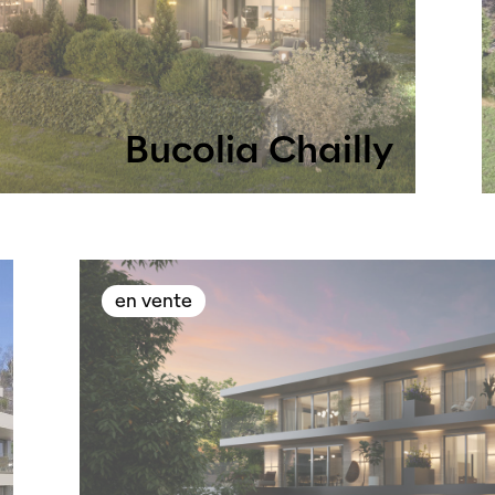
Bucolia Chailly
en vente